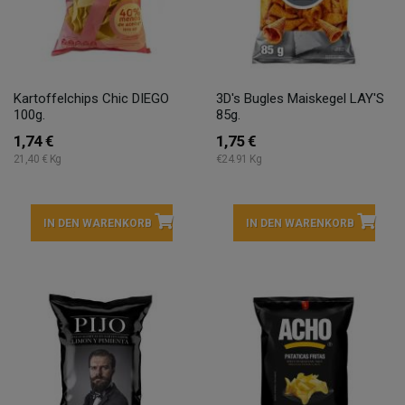
Kartoffelchips Chic DIEGO
3D's Bugles Maiskegel LAY'S
100g.
85g.
1,74 €
1,75 €
21,40 € Kg
€24.91 Kg
IN DEN WARENKORB
IN DEN WARENKORB