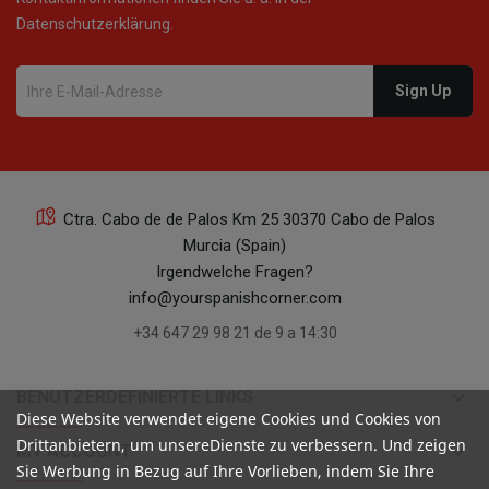
Datenschutzerklärung.
Ctra. Cabo de de Palos Km 25 30370 Cabo de Palos
Murcia (Spain)
Irgendwelche Fragen?
info@yourspanishcorner.com
+34 647 29 98 21 de 9 a 14:30
keyboard_arrow_down
BENUTZERDEFINIERTE LINKS
Diese Website verwendet eigene Cookies und Cookies von
Drittanbietern, um unsereDienste zu verbessern. Und zeigen
keyboard_arrow_down
MY ACCOUNT
Sie Werbung in Bezug auf Ihre Vorlieben, indem Sie Ihre