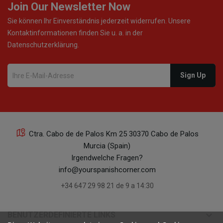
Join Our Newsletter Now
Sie können Ihr Einverständnis jederzeit widerrufen. Unsere
Kontaktinformationen finden Sie u. a. in der
Datenschutzerklärung.
Ctra. Cabo de de Palos Km 25 30370 Cabo de Palos
Murcia (Spain)
Irgendwelche Fragen?
info@yourspanishcorner.com
+34 647 29 98 21 de 9 a 14:30
keyboard_arrow_down
BENUTZERDEFINIERTE LINKS