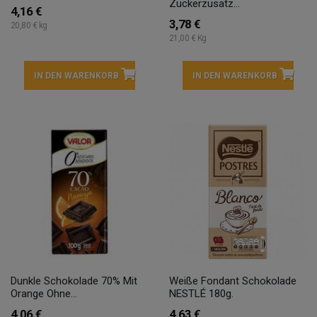
Zuckerzusatz...
4,16 €
3,78 €
20,80 € kg
21,00 € Kg
IN DEN WARENKORB
IN DEN WARENKORB
Dunkle Schokolade 70% Mit
Weiße Fondant Schokolade
Orange Ohne...
NESTLÉ 180g.
4,06 €
4,63 €