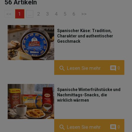
56 Artikeln
<<
1
...
2
3
4
5
6
>>
Spanischer Käse: Tradition,
Charakter und authentischer
Geschmack
comment
search
Lesen Sie mehr
0
Spanische Winterfrühstücke und
Nachmittags-Snacks, die
wirklich wärmen
comment
search
Lesen Sie mehr
0