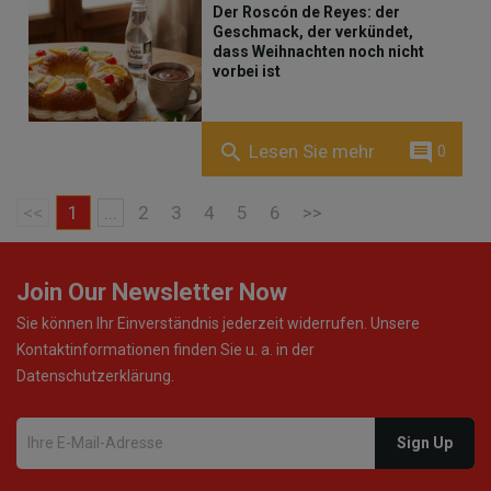
Der Roscón de Reyes: der
Geschmack, der verkündet,
dass Weihnachten noch nicht
vorbei ist
comment
search
Lesen Sie mehr
0
<<
1
...
2
3
4
5
6
>>
Join Our Newsletter Now
Sie können Ihr Einverständnis jederzeit widerrufen. Unsere
Kontaktinformationen finden Sie u. a. in der
Datenschutzerklärung.