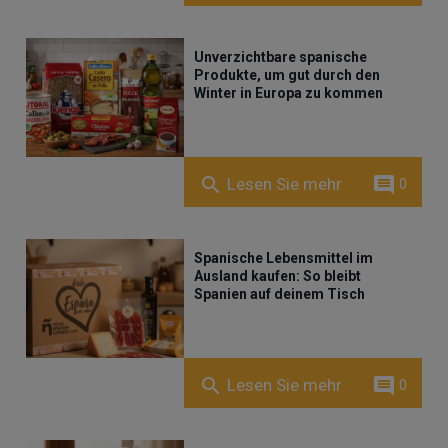
Unverzichtbare spanische
Produkte, um gut durch den
Winter in Europa zu kommen
comment
search
Lesen Sie mehr
0
Spanische Lebensmittel im
Ausland kaufen: So bleibt
Spanien auf deinem Tisch
comment
search
Lesen Sie mehr
0