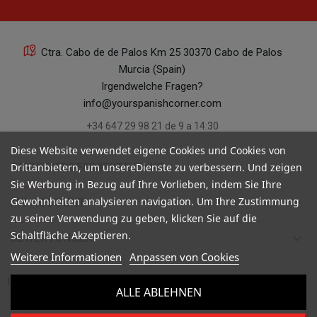
Ctra. Cabo de de Palos Km 25 30370 Cabo de Palos
Murcia (Spain)
Irgendwelche Fragen?
info@yourspanishcorner.com
+34 647 29 98 21 de 9 a 14:30
Diese Website verwendet eigene Cookies und Cookies von
keyboard_arrow_down
BENUTZERDEFINIERTE LINKS
Drittanbietern, um unsereDienste zu verbessern. Und zeigen
Sie Werbung in Bezug auf Ihre Vorlieben, indem Sie Ihre
Gewohnheiten analysieren navigation. Um Ihre Zustimmung
keyboard_arrow_down
MY ACCOUNT
zu seiner Verwendung zu geben, klicken Sie auf die
Schaltfläche Akzeptieren.
keyboard_arrow_down
BEWERTUNGEN
Weitere Informationen
Anpassen von Cookies

INFORMATIONEN
ALLE ABLEHNEN