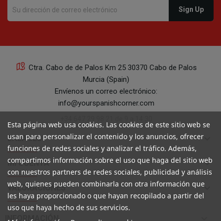
Ctra. Cabo de de Palos Km 25 30370 Cabo de Palos
Murcia (Spain)
Envíenos un correo electrónico:
info@yourspanishcorner.com
+34 647 29 98 21 de 9 a 14:30
Esta página web usa cookies. Las cookies de este sitio web se
usan para personalizar el contenido y los anuncios, ofrecer
keyboard_arrow_down
ENLACES
funciones de redes sociales y analizar el tráfico. Además,
compartimos información sobre el uso que haga del sitio web
keyboard_arrow_down
MI CUENTA
con nuestros partners de redes sociales, publicidad y análisis
web, quienes pueden combinarla con otra información que
keyboard_arrow_down
VALORACIONES
les haya proporcionado o que hayan recopilado a partir del
uso que haya hecho de sus servicios.

INFORMACIÓN