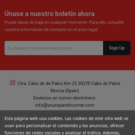
Únase a nuestro boletín ahora
Puede darse de baja en cualquier momento. Para ello, consulte
nuestra información de contacto en el aviso legal.
Ctra. Cabo de de Palos Km 25 30370 Cabo de Palos
Murcia (Spain)
Envíenos un correo electrónico:
info@yourspanishcorner.com
+34 647 29 98 21 de 9 a 14:30
Esta página web usa cookies. Las cookies de este sitio web se
usan para personalizar el contenido y los anuncios, ofrecer
keyboard_arrow_down
ENLACES
funciones de redes sociales y analizar el tráfico. Además,