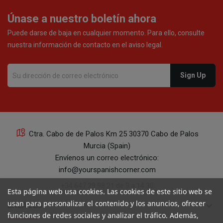
Únase a nuestro boletín ahora
Puede darse de baja en cualquier momento. Para ello, consulte
nuestra información de contacto en el aviso legal.
Ctra. Cabo de de Palos Km 25 30370 Cabo de Palos
Murcia (Spain)
Envíenos un correo electrónico:
info@yourspanishcorner.com
+34 647 29 98 21 de 9 a 14:30
Esta página web usa cookies. Las cookies de este sitio web se
usan para personalizar el contenido y los anuncios, ofrecer
keyboard_arrow_down
ENLACES
funciones de redes sociales y analizar el tráfico. Además,