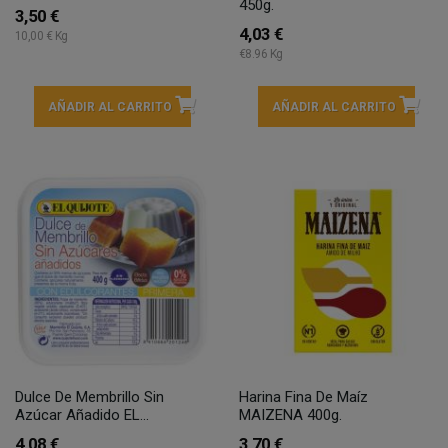
450g.
3,50 €
4,03 €
10,00 € Kg
€8.96 Kg
AÑADIR AL CARRITO
AÑADIR AL CARRITO
Dulce De Membrillo Sin
Harina Fina De Maíz
Azúcar Añadido EL...
MAIZENA 400g.
4,08 €
3,70 €