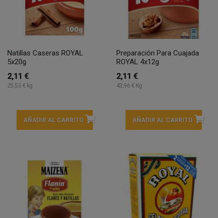
Natillas Caseras ROYAL
Preparación Para Cuajada
5x20g
ROYAL 4x12g
2,11 €
2,11 €
25,53 € kg
43,96 € Kg
AÑADIR AL CARRITO
AÑADIR AL CARRITO