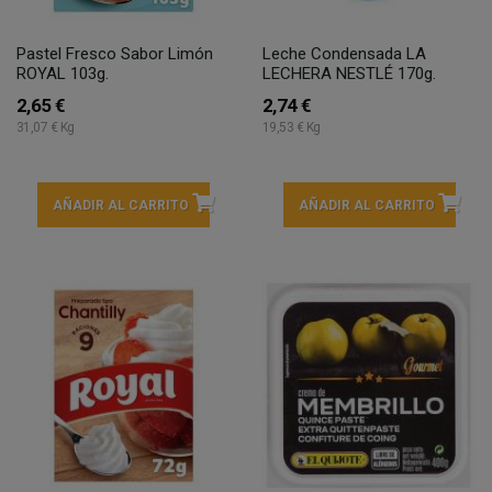
Pastel Fresco Sabor Limón
Leche Condensada LA
ROYAL 103g.
LECHERA NESTLÉ 170g.
2,65 €
2,74 €
31,07 € Kg
19,53 € Kg
AÑADIR AL CARRITO
AÑADIR AL CARRITO