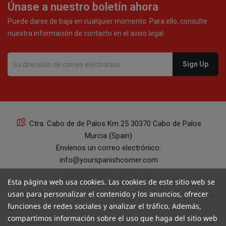
Únase a nuestro boletín ahora
Puede darse de baja en cualquier momento. Para ello, consulte
nuestra información de contacto en el aviso legal.
Ctra. Cabo de de Palos Km 25 30370 Cabo de Palos
Murcia (Spain)
Envíenos un correo electrónico:
info@yourspanishcorner.com
+34 647 29 98 21 de 9 a 14:30
Esta página web usa cookies. Las cookies de este sitio web se
usan para personalizar el contenido y los anuncios, ofrecer
keyboard_arrow_down
ENLACES
funciones de redes sociales y analizar el tráfico. Además,
compartimos información sobre el uso que haga del sitio web
keyboard_arrow_down
MI CUENTA