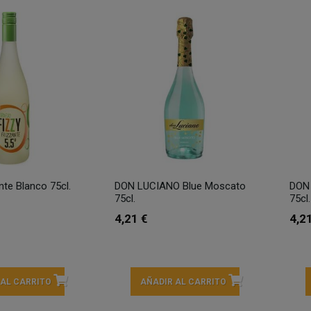
nte Blanco 75cl.
DON LUCIANO Blue Moscato
DON
75cl.
75cl.
4,21 €
4,2
 AL CARRITO
AÑADIR AL CARRITO