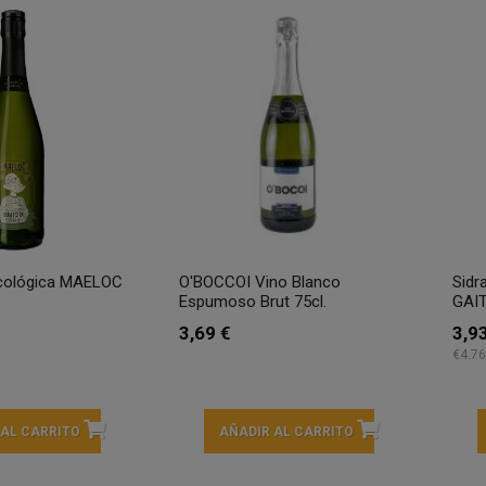
Ecológica MAELOC
O'BOCCOI Vino Blanco
Sidr
Espumoso Brut 75cl.
GAIT
3,69 €
3,9
€4.76
 AL CARRITO
AÑADIR AL CARRITO