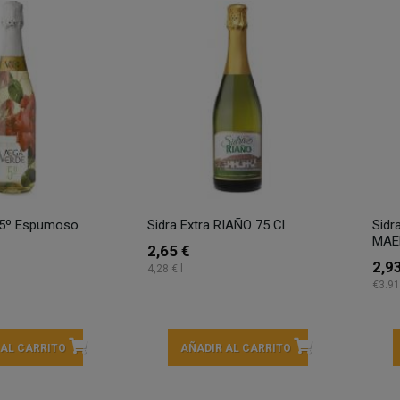
5º Espumoso
Sidra Extra RIAÑO 75 Cl
Sidr
MAEL
2,65 €
2,9
4,28 € l
€3.91
 AL CARRITO
AÑADIR AL CARRITO