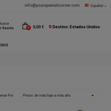
info@yourspanishcorner.com
Español
expand_more
trarse
Destino: Estados Unidos
0,00 €
ar Sesión
0
ENOS

enar Por:
Precio: de más bajo a más alto