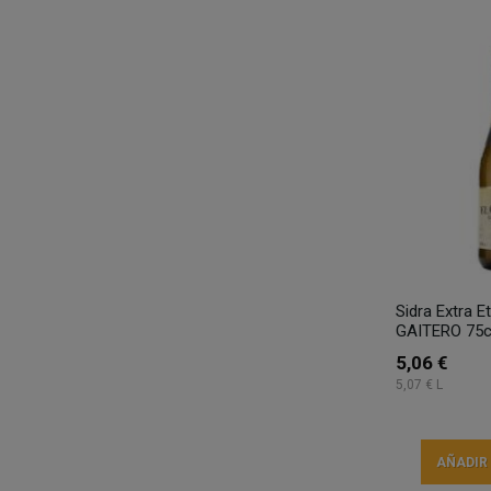
Sidra Extra E
GAITERO 75cl
5,06 €
5,07 € L
AÑADIR