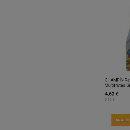
CHAMPÍN Re
Multifrutas S
4,62 €
6,16 € l
AÑADIR