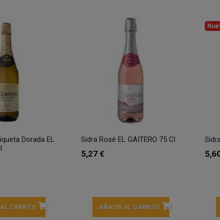
Nue
tiqueta Dorada EL
Sidra Rosé EL GAITERO 75 Cl
Sidr
.
5,27 €
5,6
 AL CARRITO
AÑADIR AL CARRITO