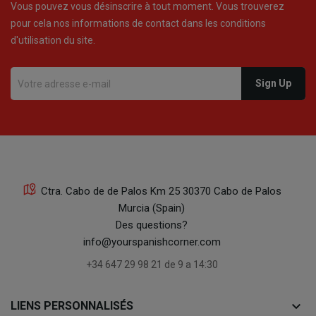
Vous pouvez vous désinscrire à tout moment. Vous trouverez
pour cela nos informations de contact dans les conditions
d'utilisation du site.
Ctra. Cabo de de Palos Km 25 30370 Cabo de Palos
Murcia (Spain)
Des questions?
info@yourspanishcorner.com
+34 647 29 98 21 de 9 a 14:30
keyboard_arrow_down
LIENS PERSONNALISÉS