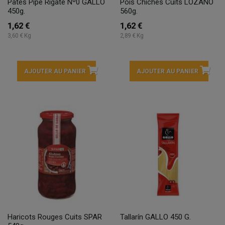
Pâtes Pipe Rigate Nº0 GALLO
Pois Chiches Cuits LOZANO
450g.
560g.
1,62 €
1,62 €
3,60 € Kg
2,89 € Kg
AJOUTER AU PANIER
AJOUTER AU PANIER
Haricots Rouges Cuits SPAR
Tallarín GALLO 450 G.