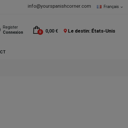
info@yourspanishcorner.com
Français
expand_more
Register
Le destin: États-Unis
0,00 €
Connexion
0
ACT