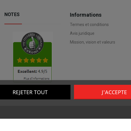
NOTES
Informations
Termes et conditions
Avis juridique
Mission, vision et valeurs
REJETER TOUT
J'ACCEPTE