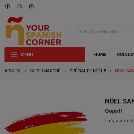
HOME
QUI SO
MENU
ACCUEIL
SUPERMARCHÉ
SPÉCIAL DE NOËL !!
NÖEL SAN
NÖEL SA
Oops !!
Il n'y a actu