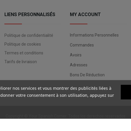
LIENS PERSONNALISÉS
MY ACCOUNT
Informations Personnelles
Politique de confidentialité
Politique de cookies
Commandes
Termes et conditions
Avoirs
Tarifs de livraison
Adresses
Bons De Réduction
liorer nos services et vous montrer des publicités liées à
 donner votre consentement à son utilisation, appuyez sur
Copyright ©
Your Spanish Corner
. Todos los derechos reservados
Tous les prix sont TTC