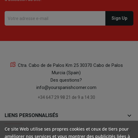
Ctra. Cabo de de Palos Km 25 30370 Cabo de Palos
Murcia (Spain)
Des questions?
info@yourspanishcorner.com
+34 647 29 98 21 de 9 a 14:30
keyboard_arrow_down
LIENS PERSONNALISÉS
Ce site Web utilise ses propres cookies et ceux de tiers pour
keyboard_arrow_down
MY ACCOUNT
améliorer nos services et vous montrer des publicités liées à