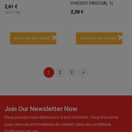
VIVESOY PASCUAL 1l.
2,61 €
2,38 €
13,91 € Kg
AJOUTER AU PANIER
AJOUTER AU PANIER

1
2
3
Join Our Newsletter Now
Vous pouvez vous désinscrire à tout moment. Vous trouverez
pour cela nos informations de contact dans les conditions
d'utilisation du site.