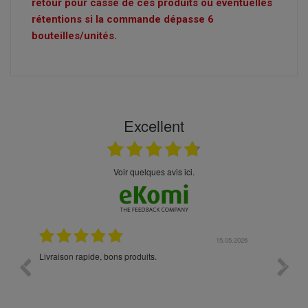
retour pour casse de ces produits ou éventuelles
rétentions si la commande dépasse 6
bouteilles/unités.
Excellent
Voir quelques avis ici.
5.05.2026
23.04.2026
Expérience au top +++ Excellents produits à prix
vitesse
raisonnables. Livraison rapide et très, très soignée.
Excellent service après vente. Tout est parfait !!!