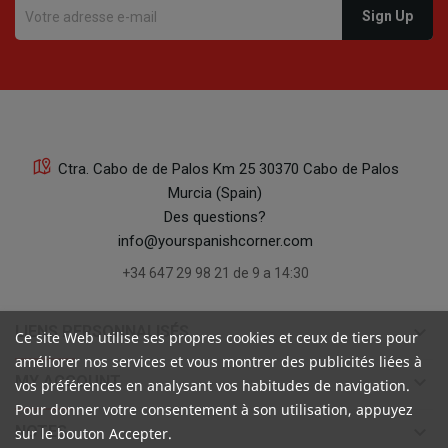
Ctra. Cabo de de Palos Km 25 30370 Cabo de Palos
Murcia (Spain)
Des questions?
info@yourspanishcorner.com
+34 647 29 98 21 de 9 a 14:30
keyboard_arrow_down
LIENS PERSONNALISÉS
Ce site Web utilise ses propres cookies et ceux de tiers pour
améliorer nos services et vous montrer des publicités liées à
keyboard_arrow_down
MY ACCOUNT
vos préférences en analysant vos habitudes de navigation.
Pour donner votre consentement à son utilisation, appuyez
keyboard_arrow_down
NOTES
sur le bouton Accepter.