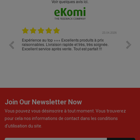
Voir quelques avis ici.
.05.2026
23.04.2026
Expérience au top +++ Excellents produits à prix
vitesse
raisonnables. Livraison rapide et très, très soignée.
Excellent service après vente. Tout est parfait !!!
Join Our Newsletter Now
Vous pouvez vous désinscrire à tout moment. Vous trouverez
pour cela nos informations de contact dans les conditions
d'utilisation du site.