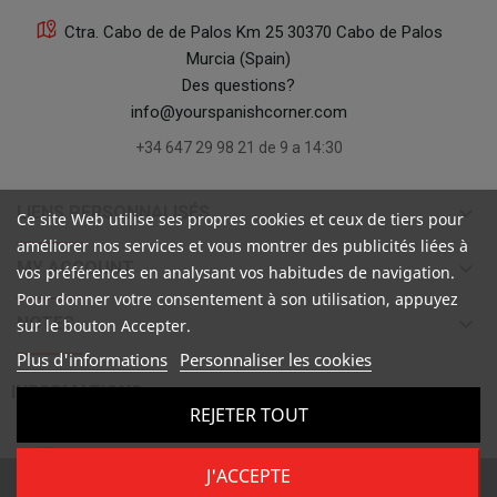
Ctra. Cabo de de Palos Km 25 30370 Cabo de Palos
Murcia (Spain)
Des questions?
info@yourspanishcorner.com
+34 647 29 98 21 de 9 a 14:30
keyboard_arrow_down
LIENS PERSONNALISÉS
Ce site Web utilise ses propres cookies et ceux de tiers pour
améliorer nos services et vous montrer des publicités liées à
keyboard_arrow_down
MY ACCOUNT
vos préférences en analysant vos habitudes de navigation.
Pour donner votre consentement à son utilisation, appuyez
keyboard_arrow_down
NOTES
sur le bouton Accepter.
Plus d'informations
Personnaliser les cookies

INFORMATIONS
REJETER TOUT
J'ACCEPTE
Copyright ©
Your Spanish Corner
. Todos los derechos reservados