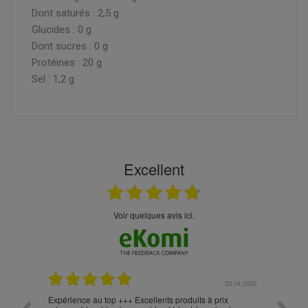
Dont saturés : 2,5 g
Glucides : 0 g
Dont sucres : 0 g
Protéines : 20 g
Sel : 1,2 g
Excellent
Voir quelques avis ici.
.05.2026
23.04.2026
Expérience au top +++ Excellents produits à prix
vitesse