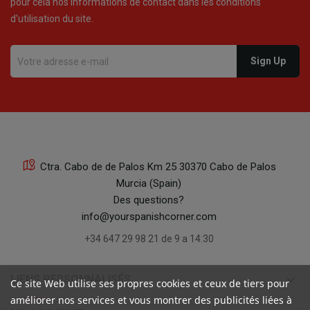
pour cela nos informations de contact dans les conditions
d'utilisation du site.
Ctra. Cabo de de Palos Km 25 30370 Cabo de Palos
Murcia (Spain)
Des questions?
info@yourspanishcorner.com
+34 647 29 98 21 de 9 a 14:30
keyboard_arrow_down
LIENS PERSONNALISÉS
Ce site Web utilise ses propres cookies et ceux de tiers pour
améliorer nos services et vous montrer des publicités liées à