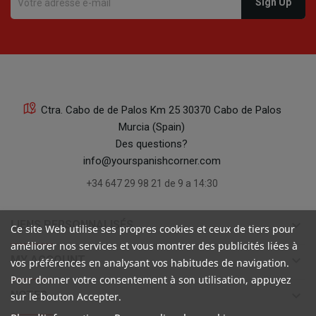
Ctra. Cabo de de Palos Km 25 30370 Cabo de Palos
Murcia (Spain)
Des questions?
info@yourspanishcorner.com
+34 647 29 98 21 de 9 a 14:30
keyboard_arrow_down
LIENS PERSONNALISÉS
Ce site Web utilise ses propres cookies et ceux de tiers pour
améliorer nos services et vous montrer des publicités liées à
keyboard_arrow_down
MY ACCOUNT
vos préférences en analysant vos habitudes de navigation.
Pour donner votre consentement à son utilisation, appuyez
keyboard_arrow_down
NOTES
sur le bouton Accepter.