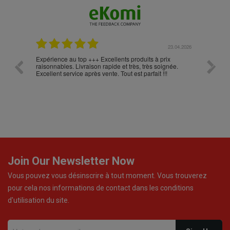
.05.2026
23.04.2026
Expérience au top +++ Excellents produits à prix
vitesse
raisonnables. Livraison rapide et très, très soignée.
Excellent service après vente. Tout est parfait !!!
Join Our Newsletter Now
Vous pouvez vous désinscrire à tout moment. Vous trouverez
pour cela nos informations de contact dans les conditions
d'utilisation du site.