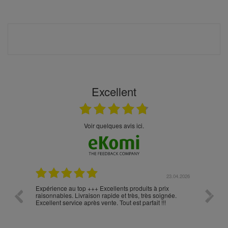
Excellent
Voir quelques avis ici.
.05.2026
23.04.2026
Expérience au top +++ Excellents produits à prix
vitesse
raisonnables. Livraison rapide et très, très soignée.
Excellent service après vente. Tout est parfait !!!