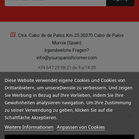
Ctra. Cabo de de Palos Km 25 30370 Cabo de Palos
Murcia (Spain)
Irgendwelche Fragen?
info@yourspanishcorner.com
+34 647 29 98 21 de 9 a 14:30
Diese Website verwendet eigene Cookies und Cookies von
keyboard_arrow_down
BENUTZERDEFINIERTE LINKS
Drittanbietern, um unsereDienste zu verbessern. Und zeigen
Sie Werbung in Bezug auf Ihre Vorlieben, indem Sie Ihre
keyboard_arrow_down
MY ACCOUNT
Gewohnheiten analysieren navigation. Um Ihre Zustimmung
zu seiner Verwendung zu geben, klicken Sie auf die
keyboard_arrow_down
BEWERTUNGEN
Schaltfläche Akzeptieren.
Weitere Informationen
Anpassen von Cookies

INFORMATIONEN