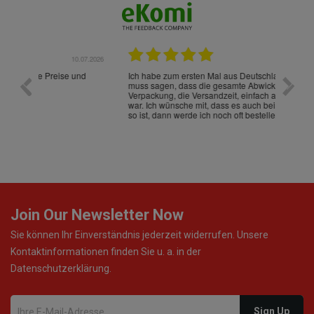
.07.2026
28.05.2026
nd
Ich habe zum ersten Mal aus Deutschland bestellt und
Die War
muss sagen, dass die gesamte Abwicklung, die
gut an
Verpackung, die Versandzeit, einfach alles "excelente"
ist sch
war. Ich wünsche mit, dass es auch beim nächsten Mal
so ist, dann werde ich noch oft bestellen! ¡Viva España!
Join Our Newsletter Now
Sie können Ihr Einverständnis jederzeit widerrufen. Unsere
Kontaktinformationen finden Sie u. a. in der
Datenschutzerklärung.