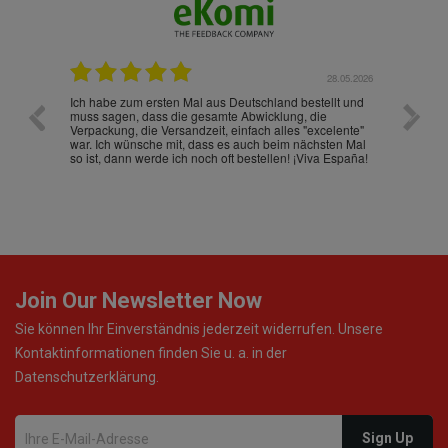
.07.2026
28.05.2026
nd
Ich habe zum ersten Mal aus Deutschland bestellt und
Die War
muss sagen, dass die gesamte Abwicklung, die
gut an
Verpackung, die Versandzeit, einfach alles "excelente"
ist sch
war. Ich wünsche mit, dass es auch beim nächsten Mal
so ist, dann werde ich noch oft bestellen! ¡Viva España!
Join Our Newsletter Now
Sie können Ihr Einverständnis jederzeit widerrufen. Unsere
Kontaktinformationen finden Sie u. a. in der
Datenschutzerklärung.