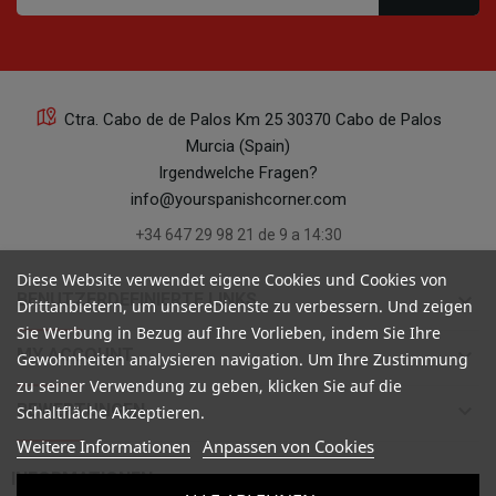
Ctra. Cabo de de Palos Km 25 30370 Cabo de Palos
Murcia (Spain)
Irgendwelche Fragen?
info@yourspanishcorner.com
+34 647 29 98 21 de 9 a 14:30
Diese Website verwendet eigene Cookies und Cookies von
keyboard_arrow_down
BENUTZERDEFINIERTE LINKS
Drittanbietern, um unsereDienste zu verbessern. Und zeigen
Sie Werbung in Bezug auf Ihre Vorlieben, indem Sie Ihre
keyboard_arrow_down
MY ACCOUNT
Gewohnheiten analysieren navigation. Um Ihre Zustimmung
zu seiner Verwendung zu geben, klicken Sie auf die
keyboard_arrow_down
BEWERTUNGEN
Schaltfläche Akzeptieren.
Weitere Informationen
Anpassen von Cookies

INFORMATIONEN