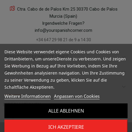
Ctra. Cabo de de Palos Km 25 30370 Cabo de Palos
Murcia (Spain)
Irgendwelche Fragen?
info@yourspanishcorner.com
+34 647 29 98 21 de 9 a 14:30
Diese Website verwendet eigene Cookies und Cookies von
keyboard_arrow_down
BENUTZERDEFINIERTE LINKS
Drittanbietern, um unsereDienste zu verbessern. Und zeigen
Sie Werbung in Bezug auf Ihre Vorlieben, indem Sie Ihre
keyboard_arrow_down
MY ACCOUNT
Gewohnheiten analysieren navigation. Um Ihre Zustimmung
zu seiner Verwendung zu geben, klicken Sie auf die
keyboard_arrow_down
BEWERTUNGEN
Schaltfläche Akzeptieren.
Weitere Informationen
Anpassen von Cookies

INFORMATIONEN
ALLE ABLEHNEN
ICH AKZEPTIERE
Copyright ©
Your Spanish Corner
. Todos los derechos reservados