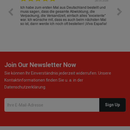
.07.2026
28.05.2026
nd
Ich habe zum ersten Mal aus Deutschland bestellt und
Die War
muss sagen, dass die gesamte Abwicklung, die
gut an
Verpackung, die Versandzeit, einfach alles "excelente"
ist sch
war. Ich wünsche mit, dass es auch beim nächsten Mal
so ist, dann werde ich noch oft bestellen! ¡Viva España!
Join Our Newsletter Now
Sie können Ihr Einverständnis jederzeit widerrufen. Unsere
Kontaktinformationen finden Sie u. a. in der
Datenschutzerklärung.