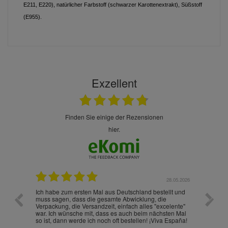
E211, E220), natürlicher Farbstoff (schwarzer Karottenextrakt), Süßstoff
(E955).
Exzellent
finden Sie einige der Rezensionen
hier.
.07.2026
28.05.2026
nd
Ich habe zum ersten Mal aus Deutschland bestellt und
Die War
muss sagen, dass die gesamte Abwicklung, die
gut an
Verpackung, die Versandzeit, einfach alles "excelente"
ist sch
war. Ich wünsche mit, dass es auch beim nächsten Mal
so ist, dann werde ich noch oft bestellen! ¡Viva España!