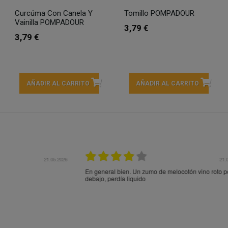
Curcúma Con Canela Y
Tomillo POMPADOUR
Vainilla POMPADOUR
3,79 €
3,79 €
AÑADIR AL CARRITO
AÑADIR AL CARRITO
21.05.2026
21.
ocotón vino roto por
Entrega rápida y en perfecto estado, muchas gracia