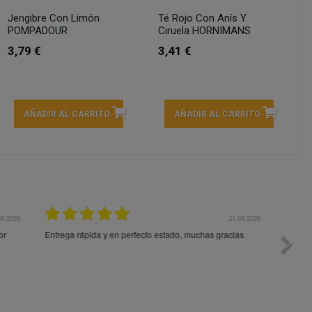
Jengibre Con Limón
Té Rojo Con Anís Y
POMPADOUR
Ciruela HORNIMANS
3,79 €
3,41 €
AÑADIR AL CARRITO
AÑADIR AL CARRITO
05.2026
15.05.2026
s
Una pena que el servicio de envio no sea tan bueno
Paquet
como vosotros. Te dicen que vienen dentro de 4 dias y al
impeca
final tardo 8 dias. Menos mal que no pedí cosas que se
hechan a perder pronto. Gracias