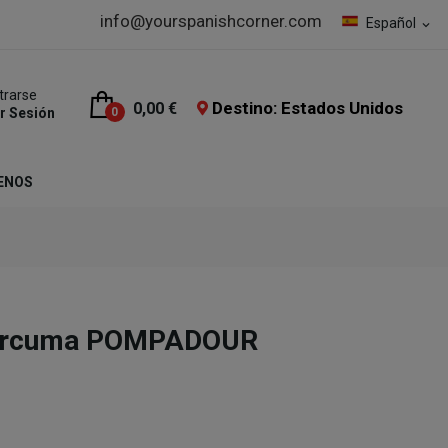
info@yourspanishcorner.com
Español
expand_more
trarse
Destino: Estados Unidos
0,00 €
ar Sesión
0
ENOS
Cúrcuma POMPADOUR