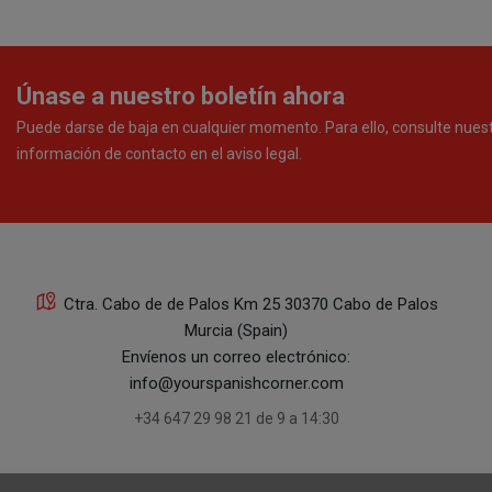
Únase a nuestro boletín ahora
Puede darse de baja en cualquier momento. Para ello, consulte nues
información de contacto en el aviso legal.
Ctra. Cabo de de Palos Km 25 30370 Cabo de Palos
Murcia (Spain)
Envíenos un correo electrónico:
info@yourspanishcorner.com
+34 647 29 98 21 de 9 a 14:30