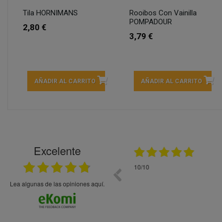
Tila HORNIMANS
Rooibos Con Vainilla
POMPADOUR
2,80 €
3,79 €
AÑADIR AL CARRITO
AÑADIR AL CARRITO
Excelente
21.05.2026
En general bien. Un zumo de mel
debajo, perdía liquido
Lea algunas de las opiniones aquí.