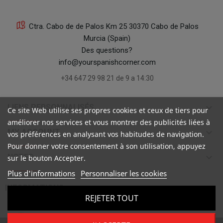
Ctra. Cabo de de Palos Km 25 30370 Cabo de Palos
Murcia (Spain)
Des questions?
info@yourspanishcorner.com
+34 647 29 98 21 de 9 a 14:30
keyboard_arrow_down
LIENS PERSONNALISÉS
Ce site Web utilise ses propres cookies et ceux de tiers pour
améliorer nos services et vous montrer des publicités liées à
keyboard_arrow_down
MY ACCOUNT
vos préférences en analysant vos habitudes de navigation.
Pour donner votre consentement à son utilisation, appuyez
keyboard_arrow_down
NOTES
sur le bouton Accepter.
Plus d'informations
Personnaliser les cookies

INFORMATIONS
REJETER TOUT