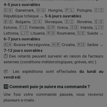
4-5 jours ouvrables
🇩🇰 Danemark, 🇭🇺 Hongrie, 🇵🇱 Pologne, 🇨🇿
République tchèque →
5-6 jours ouvrables
🇧🇬 Bulgarie, 🇸🇰 Slovaquie, 🇸🇮 Slovénie, 🇪🇪
Estonie, 🇫🇮 Finlande, 🇬🇷 Grèce, 🇮🇪 Irlande, 🇱🇻
Lettonie, 🇱🇹 Lituanie, 🇷🇴 Roumanie, 🇸🇪 Suède →
6-7 jours ouvrables
🇧🇦 Bosnie-Herzégovine, 🇭🇷 Croatie, 🇷🇸 Serbie →
7-12 jours ouvrables
⏱️ Des retards peuvent survenir en raison de facteurs
externes (conditions météorologiques, grèves, etc.).
📦 Les expéditions sont effectuées
du lundi au
vendredi
.
3️⃣ Comment puis-je suivre ma commande ?
Une fois votre commande passée, vous recevrez
plusieurs e-mails :