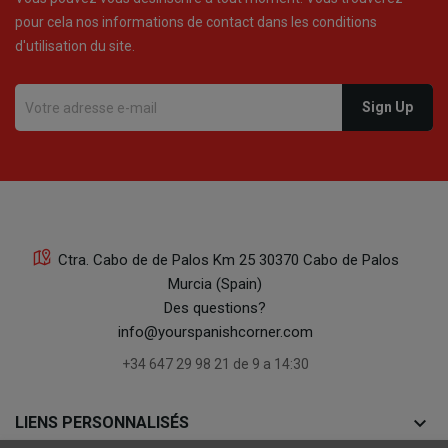
pour cela nos informations de contact dans les conditions
d'utilisation du site.
Ctra. Cabo de de Palos Km 25 30370 Cabo de Palos
Murcia (Spain)
Des questions?
info@yourspanishcorner.com
+34 647 29 98 21 de 9 a 14:30
keyboard_arrow_down
LIENS PERSONNALISÉS