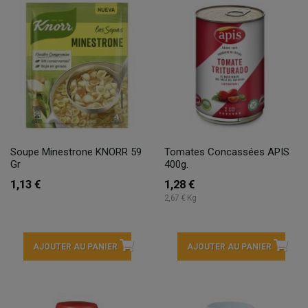
Soupe Minestrone KNORR 59
Tomates Concassées APIS
Gr
400g.
1,13 €
1,28 €
2,67 € Kg
AJOUTER AU PANIER
AJOUTER AU PANIER