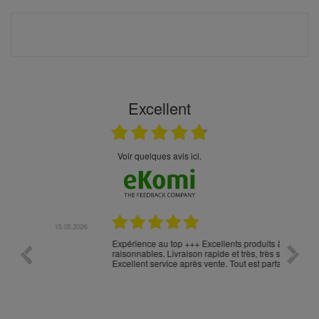
Excellent
Voir quelques avis ici.
.05.2026
23.04.2026
Expérience au top +++ Excellents produits à prix
vitesse
raisonnables. Livraison rapide et très, très soignée.
Excellent service après vente. Tout est parfait !!!