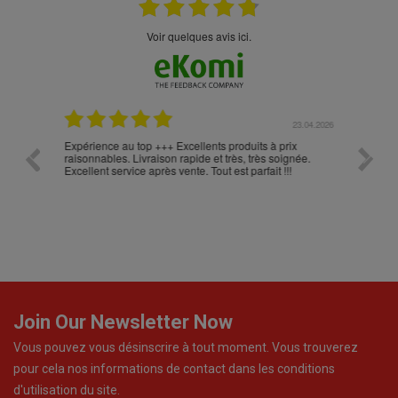
Voir quelques avis ici.
.05.2026
23.04.2026
Expérience au top +++ Excellents produits à prix
vitesse
raisonnables. Livraison rapide et très, très soignée.
Excellent service après vente. Tout est parfait !!!
Join Our Newsletter Now
Vous pouvez vous désinscrire à tout moment. Vous trouverez
pour cela nos informations de contact dans les conditions
d'utilisation du site.