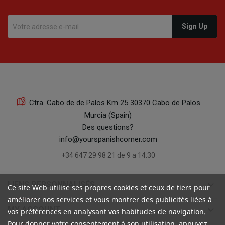
Ctra. Cabo de de Palos Km 25 30370 Cabo de Palos
Murcia (Spain)
Des questions?
info@yourspanishcorner.com
+34 647 29 98 21 de 9 a 14:30
keyboard_arrow_down
LIENS PERSONNALISÉS
Ce site Web utilise ses propres cookies et ceux de tiers pour
améliorer nos services et vous montrer des publicités liées à
keyboard_arrow_down
MY ACCOUNT
vos préférences en analysant vos habitudes de navigation.
Pour donner votre consentement à son utilisation, appuyez