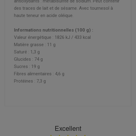
antioxydants : métabisulfite de sodium. Peut contenir
des traces de lait et de sésame. Avec tournesol à
haute teneur en acide oléique.
Informations nutritionnelles (100 g) :
Valeur énergétique : 1826 kJ / 433 kcal
Matière grasse : 11 g
Saturé : 1,3 g
Glucides : 74 g
Sucres : 19 g
Fibres alimentaires : 4,6 g
Protéines : 7,3 g
Excellent