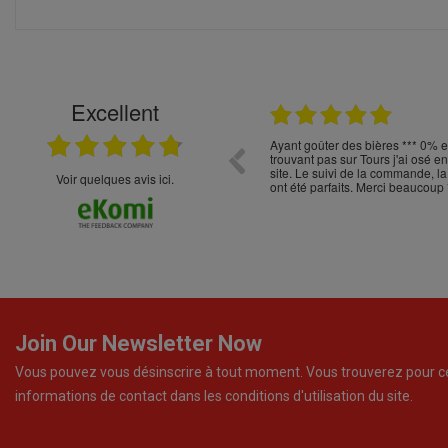
Excellent
22.04.2026
t choix
Ayant goûter des bières *** 0% 
trouvant pas sur Tours j'ai osé 
site. Le suivi de la commande, la
Voir quelques avis ici.
ont été parfaits. Merci beaucoup 
Join Our Newsletter Now
Vous pouvez vous désinscrire à tout moment. Vous trouverez pour c
informations de contact dans les conditions d'utilisation du site.