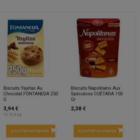
Biscuits Yayitas Au
Biscuits Napolitains Aux
Chocolat FONTANEDA 250
Spéculoos CUÉTARA 150
G
Gr
3,94 €
2,38 €
15,76 € Kg
AJOUTER AU PANIER
AJOUTER AU PANIER