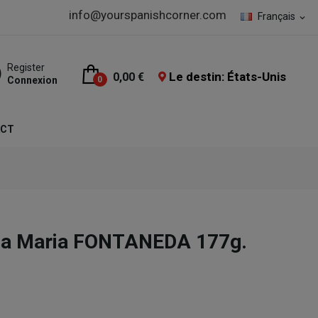
info@yourspanishcorner.com
Français
expand_more
Register
Le destin: États-Unis
0,00 €
Connexion
0
ACT
ena Maria FONTANEDA 177g.