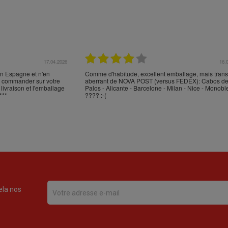
17.04.2026
16.
en Espagne et n'en
Comme d'habitude, excellent emballage, mais trans
en commander sur votre
aberrant de NOVA POST (versus FEDEX): Cabos d
 livraison et l'emballage
Palos - Alicante - Barcelone - Milan - Nice - Monobl
***
???? :-(
ela nos