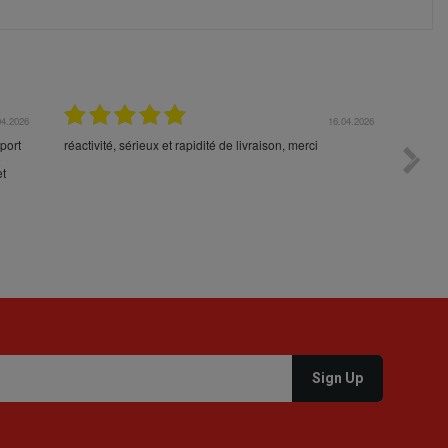
04.2026
16.04.2026
port
réactivité, sérieux et rapidité de livraison, merci
Toujour
e
command
et
votre p
durée 5
la cons
produit