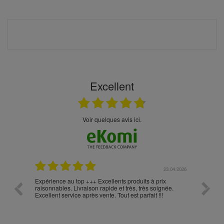
Excellent
Voir quelques avis ici.
.05.2026
23.04.2026
Expérience au top +++ Excellents produits à prix
vitesse
raisonnables. Livraison rapide et très, très soignée.
Excellent service après vente. Tout est parfait !!!