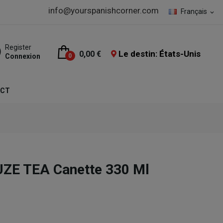
info@yourspanishcorner.com
Français
expand_more
Register
Le destin: États-Unis
0,00 €
Connexion
0
ACT
UZE TEA Canette 330 Ml