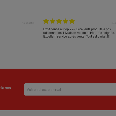
17.04.2026
16.
en Espagne et n'en
Comme d'habitude, excellent emballage, mais trans
en commander sur votre
aberrant de NOVA POST (versus FEDEX): Cabos d
 livraison et l'emballage
Palos - Alicante - Barcelone - Milan - Nice - Monobl
***
???? :-(
ela nos