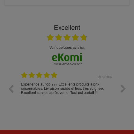
Excellent
Voir quelques avis ici.
.05.2026
23.04.2026
Expérience au top +++ Excellents produits à prix
vitesse
raisonnables. Livraison rapide et très, très soignée.
Excellent service après vente. Tout est parfait !!!