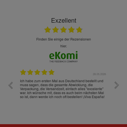
Exzellent
finden Sie einige der Rezensionen
hier.
.07.2026
28.05.2026
nd
Ich habe zum ersten Mal aus Deutschland bestellt und
Die War
muss sagen, dass die gesamte Abwicklung, die
gut an
Verpackung, die Versandzeit, einfach alles "excelente"
ist sch
war. Ich wünsche mit, dass es auch beim nächsten Mal
so ist, dann werde ich noch oft bestellen! ¡Viva España!