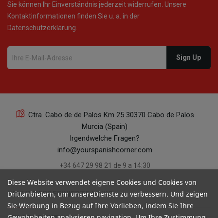
Sie können Ihr Einverständnis jederzeit widerrufen. Unsere
Kontaktinformationen finden Sie u. a. in der
Datenschutzerklärung.
Ctra. Cabo de de Palos Km 25 30370 Cabo de Palos
Murcia (Spain)
Irgendwelche Fragen?
info@yourspanishcorner.com
+34 647 29 98 21 de 9 a 14:30
Diese Website verwendet eigene Cookies und Cookies von
keyboard_arrow_down
BENUTZERDEFINIERTE LINKS
Drittanbietern, um unsereDienste zu verbessern. Und zeigen
Sie Werbung in Bezug auf Ihre Vorlieben, indem Sie Ihre
Gewohnheiten analysieren navigation. Um Ihre Zustimmung