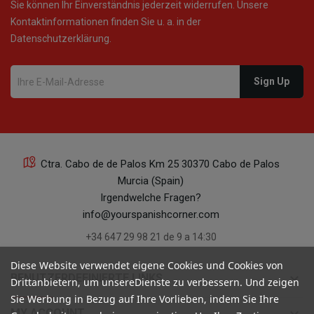
Sie können Ihr Einverständnis jederzeit widerrufen. Unsere
Kontaktinformationen finden Sie u. a. in der
Datenschutzerklärung.
Ctra. Cabo de de Palos Km 25 30370 Cabo de Palos
Murcia (Spain)
Irgendwelche Fragen?
info@yourspanishcorner.com
+34 647 29 98 21 de 9 a 14:30
Diese Website verwendet eigene Cookies und Cookies von
keyboard_arrow_down
BENUTZERDEFINIERTE LINKS
Drittanbietern, um unsereDienste zu verbessern. Und zeigen
Sie Werbung in Bezug auf Ihre Vorlieben, indem Sie Ihre
MY ACCOUNT