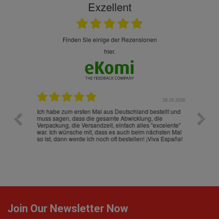
Exzellent
finden Sie einige der Rezensionen
hier.
.07.2026
28.05.2026
nd
Ich habe zum ersten Mal aus Deutschland bestellt und
Die War
muss sagen, dass die gesamte Abwicklung, die
gut an
Verpackung, die Versandzeit, einfach alles "excelente"
ist sch
war. Ich wünsche mit, dass es auch beim nächsten Mal
so ist, dann werde ich noch oft bestellen! ¡Viva España!
Join Our Newsletter Now