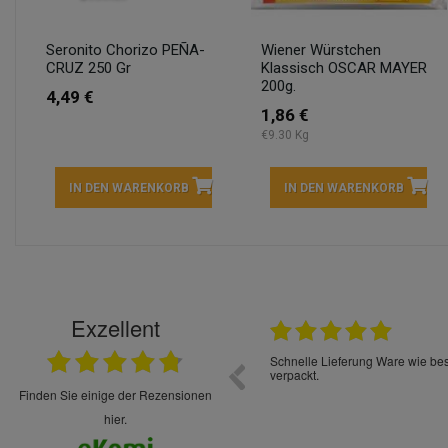
Seronito Chorizo PEÑA-
Wiener Würstchen
CRUZ 250 Gr
Klassisch OSCAR MAYER
200g.
4,49 €
1,86 €
€9.30 Kg
IN DEN WARENKORB
IN DEN WARENKORB
Exzellent
22.05.2026
immer sehr sorgsam verpackt. Alles kommt
Schnelle Lieferung Ware wie be
cht Spaß so einzukaufen. Die Abwicklung ist
verpackt.
uverlässig
finden Sie einige der Rezensionen
hier.