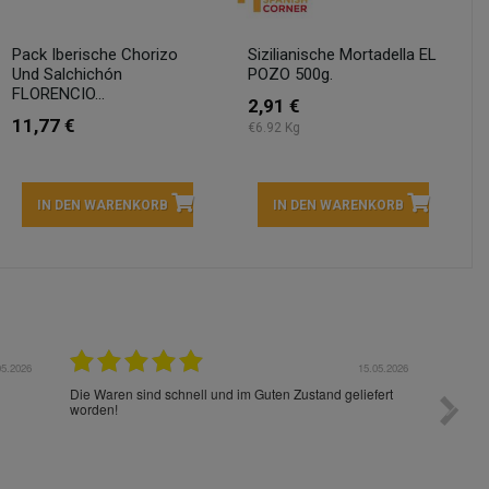
Pack Iberische Chorizo
Sizilianische Mortadella EL
Und Salchichón
POZO 500g.
FLORENCIO...
2,91 €
11,77 €
€6.92 Kg
IN DEN WARENKORB
IN DEN WARENKORB
05.2026
15.05.2026
Die Waren sind schnell und im Guten Zustand geliefert
Preis s
worden!