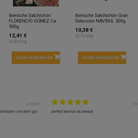
Iberische Salchichón
Iberische Salchichón Gran
FLORENCIO GÓMEZ Ca.
Selección NAVIDUL 500g.
500g.
10,38 €
12,41 €
20,76 € Kg
24,82 € Kg
IN DEN WARENKORB
IN DEN WARENKORB
22.05.2026
21.
schrieben und sehr gut
perfect service as always