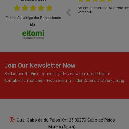
22.05.2026
immer sehr sorgsam verpackt. Alles kommt
Schnelle Lieferung Ware wie be
cht Spaß so einzukaufen. Die Abwicklung ist
verpackt.
uverlässig
finden Sie einige der Rezensionen
hier.
Join Our Newsletter Now
Sie können Ihr Einverständnis jederzeit widerrufen. Unsere
Kontaktinformationen finden Sie u. a. in der Datenschutzerklärung.
Ctra. Cabo de de Palos Km 25 30370 Cabo de Palos
Murcia (Spain)