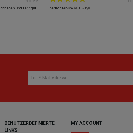
22.05.2026
21.
schrieben und sehr gut
perfect service as always
BENUTZERDEFINIERTE
MY ACCOUNT
LINKS