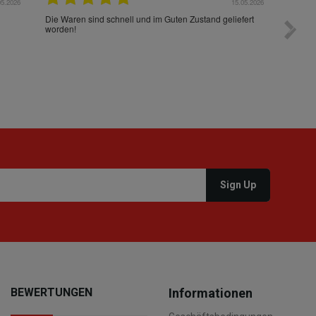
05.2026
15.05.2026
Die Waren sind schnell und im Guten Zustand geliefert
Preis s
worden!
BEWERTUNGEN
Informationen