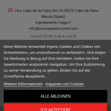
Ctra. Cabo de de Palos Km 25 30370 Cabo de Palos
Murcia (Spain)
Irgendwelche Fragen?
info@yourspanishcorner.com
+34 647 29 98 21 de 9 a 14:30
Diese Website verwendet eigene Cookies und Cookies von
keyboard_arrow_down
BENUTZERDEFINIERTE LINKS
Drittanbietern, um unsereDienste zu verbessern. Und zeigen
Sie Werbung in Bezug auf Ihre Vorlieben, indem Sie Ihre
keyboard_arrow_down
MY ACCOUNT
Gewohnheiten analysieren navigation. Um Ihre Zustimmung
zu seiner Verwendung zu geben, klicken Sie auf die
keyboard_arrow_down
BEWERTUNGEN
Schaltfläche Akzeptieren.
Weitere Informationen
Anpassen von Cookies

INFORMATIONEN
ALLE ABLEHNEN
ICH AKZEPTIERE