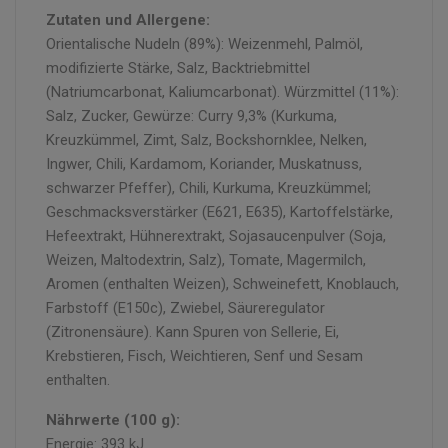
Zutaten und Allergene:
Orientalische Nudeln (89%): Weizenmehl, Palmöl,
modifizierte Stärke, Salz, Backtriebmittel
(Natriumcarbonat, Kaliumcarbonat). Würzmittel (11%):
Salz, Zucker, Gewürze: Curry 9,3% (Kurkuma,
Kreuzkümmel, Zimt, Salz, Bockshornklee, Nelken,
Ingwer, Chili, Kardamom, Koriander, Muskatnuss,
schwarzer Pfeffer), Chili, Kurkuma, Kreuzkümmel;
Geschmacksverstärker (E621, E635), Kartoffelstärke,
Hefeextrakt, Hühnerextrakt, Sojasaucenpulver (Soja,
Weizen, Maltodextrin, Salz), Tomate, Magermilch,
Aromen (enthalten Weizen), Schweinefett, Knoblauch,
Farbstoff (E150c), Zwiebel, Säureregulator
(Zitronensäure). Kann Spuren von Sellerie, Ei,
Krebstieren, Fisch, Weichtieren, Senf und Sesam
enthalten.
Nährwerte (100 g):
Energie: 393 kJ