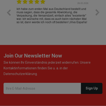
.07.2026
28.05.2026
nd
Ich habe zum ersten Mal aus Deutschland bestellt und
Die War
muss sagen, dass die gesamte Abwicklung, die
gut an
Verpackung, die Versandzeit, einfach alles "excelente"
ist sch
war. Ich wünsche mit, dass es auch beim nächsten Mal
so ist, dann werde ich noch oft bestellen! ¡Viva España!
Join Our Newsletter Now
Sie können Ihr Einverständnis jederzeit widerrufen. Unsere
Kontaktinformationen finden Sie u. a. in der
Datenschutzerklärung.