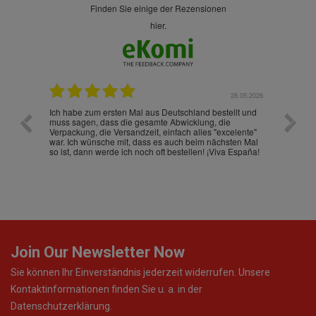
finden Sie einige der Rezensionen
hier.
.07.2026
28.05.2026
nd
Ich habe zum ersten Mal aus Deutschland bestellt und
Die War
muss sagen, dass die gesamte Abwicklung, die
gut an
Verpackung, die Versandzeit, einfach alles "excelente"
ist sch
war. Ich wünsche mit, dass es auch beim nächsten Mal
so ist, dann werde ich noch oft bestellen! ¡Viva España!
Join Our Newsletter Now
Sie können Ihr Einverständnis jederzeit widerrufen. Unsere
Kontaktinformationen finden Sie u. a. in der
Datenschutzerklärung.