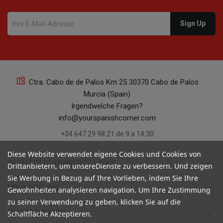
Ctra. Cabo de de Palos Km 25 30370 Cabo de Palos
Murcia (Spain)
Irgendwelche Fragen?
info@yourspanishcorner.com
+34 647 29 98 21 de 9 a 14:30
Diese Website verwendet eigene Cookies und Cookies von
keyboard_arrow_down
BENUTZERDEFINIERTE LINKS
Drittanbietern, um unsereDienste zu verbessern. Und zeigen
Sie Werbung in Bezug auf Ihre Vorlieben, indem Sie Ihre
keyboard_arrow_down
MY ACCOUNT
Gewohnheiten analysieren navigation. Um Ihre Zustimmung
zu seiner Verwendung zu geben, klicken Sie auf die
keyboard_arrow_down
BEWERTUNGEN
Schaltfläche Akzeptieren.