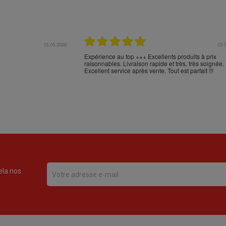
17.04.2026
16.
en Espagne et n'en
Comme d'habitude, excellent emballage, mais trans
en commander sur votre
aberrant de NOVA POST (versus FEDEX): Cabos d
 livraison et l'emballage
Palos - Alicante - Barcelone - Milan - Nice - Monobl
***
???? :-(
ela nos