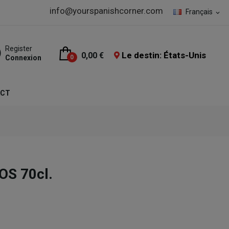
info@yourspanishcorner.com
Français
expand_more
Register
Le destin: États-Unis
0,00 €
Connexion
0
ACT
OS 70cl.