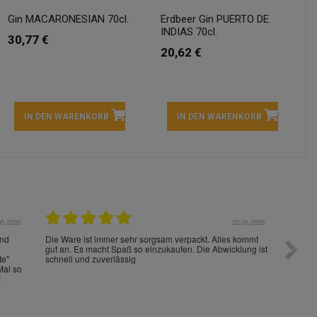
Gin MACARONESIAN 70cl.
Erdbeer Gin PUERTO DE
INDIAS 70cl.
30,77 €
20,62 €
IN DEN WARENKORB
IN DEN WARENKORB
05.2026
15.05.2026
Die Waren sind schnell und im Guten Zustand geliefert
Preis s
worden!