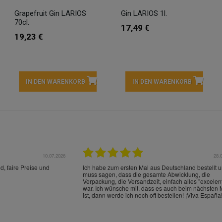
Grapefruit Gin LARIOS
Gin LARIOS 1l.
70cl.
17,49 €
19,23 €
IN DEN WARENKORB
IN DEN WARENKORB
22.05.2026
21.
schrieben und sehr gut
perfect service as always