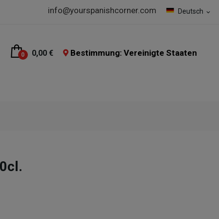
info@yourspanishcorner.com
Deutsch
expand_more
Bestimmung: Vereinigte Staaten
0,00 €
0
0cl.