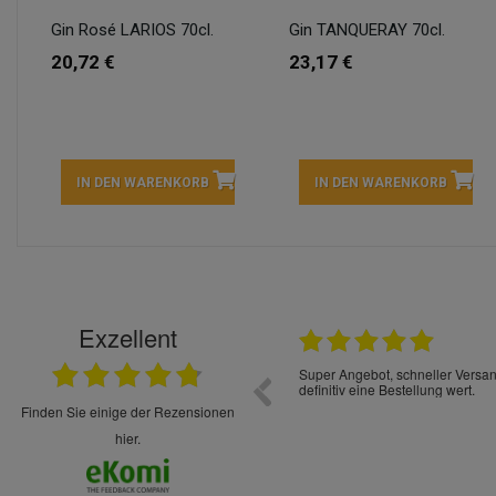
Gin Rosé LARIOS 70cl.
Gin TANQUERAY 70cl.
20,72 €
23,17 €
IN DEN WARENKORB
IN DEN WARENKORB
Exzellent
22.05.2026
immer sehr sorgsam verpackt. Alles kommt
Schnelle Lieferung Ware wie be
cht Spaß so einzukaufen. Die Abwicklung ist
verpackt.
uverlässig
finden Sie einige der Rezensionen
hier.