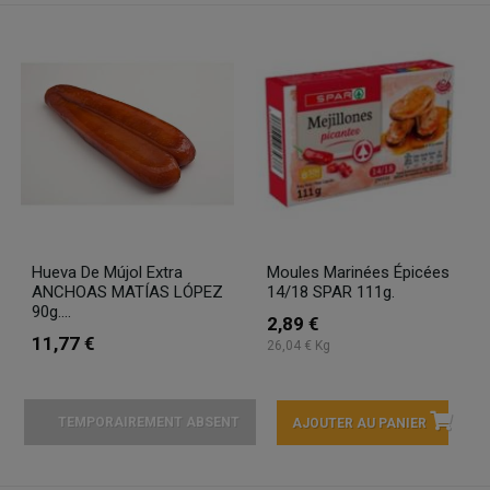
Hueva De Mújol Extra
Moules Marinées Épicées
ANCHOAS MATÍAS LÓPEZ
14/18 SPAR 111g.
90g....
2,89 €
11,77 €
26,04 € Kg
TEMPORAIREMENT ABSENT
AJOUTER AU PANIER