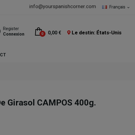
info@yourspanishcorner.com
Français
expand_more
Register
Le destin: États-Unis
0,00 €
Connexion
0
ACT
De Girasol CAMPOS 400g.