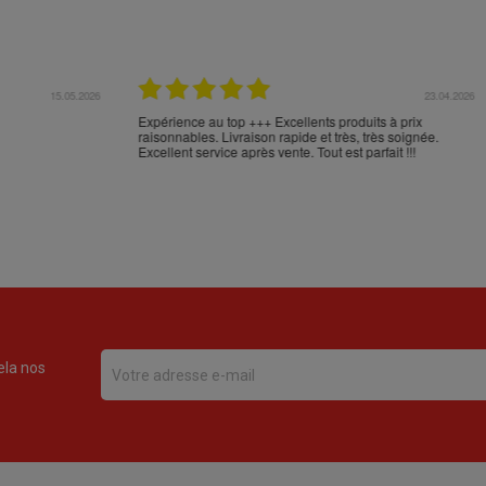
17.04.2026
16.
en Espagne et n'en
Comme d'habitude, excellent emballage, mais trans
en commander sur votre
aberrant de NOVA POST (versus FEDEX): Cabos d
 livraison et l'emballage
Palos - Alicante - Barcelone - Milan - Nice - Monobl
***
???? :-(
ela nos