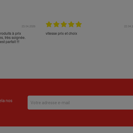
17.04.2026
16.
en Espagne et n'en
Comme d'habitude, excellent emballage, mais trans
en commander sur votre
aberrant de NOVA POST (versus FEDEX): Cabos d
 livraison et l'emballage
Palos - Alicante - Barcelone - Milan - Nice - Monobl
***
???? :-(
ela nos