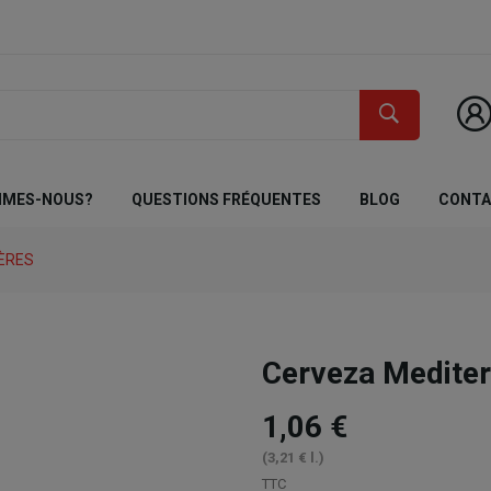
MMES-NOUS?
QUESTIONS FRÉQUENTES
BLOG
CONT
IÈRES
Cerveza Medite
1,06 €
(3,21 € l.)
TTC