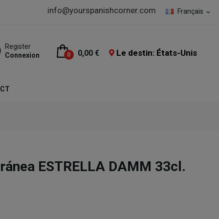
info@yourspanishcorner.com
Français
expand_more
Register
Le destin: États-Unis
0,00 €
Connexion
0
ACT
rránea ESTRELLA DAMM 33cl.