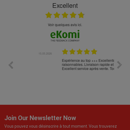
Excellent
Voir quelques avis ici.
.05.2026
23.04.2026
Expérience au top +++ Excellents produits à prix
vitesse
raisonnables. Livraison rapide et très, très soignée.
Excellent service après vente. Tout est parfait !!!
Join Our Newsletter Now
Vous pouvez vous désinscrire à tout moment. Vous trouverez