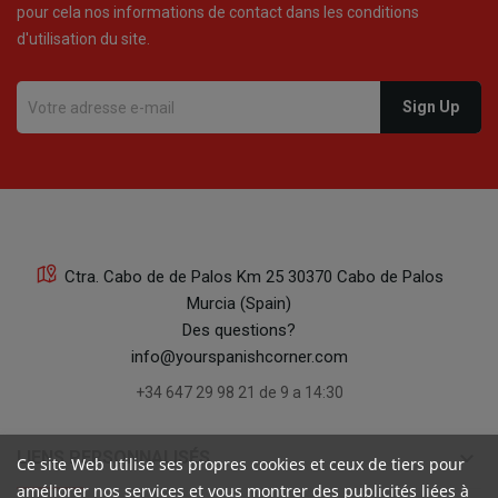
pour cela nos informations de contact dans les conditions
d'utilisation du site.
Ctra. Cabo de de Palos Km 25 30370 Cabo de Palos
Murcia (Spain)
Des questions?
info@yourspanishcorner.com
+34 647 29 98 21 de 9 a 14:30
keyboard_arrow_down
LIENS PERSONNALISÉS
Ce site Web utilise ses propres cookies et ceux de tiers pour
améliorer nos services et vous montrer des publicités liées à