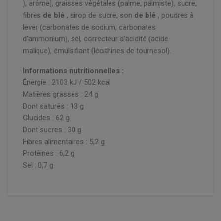
), arôme], graisses végétales (palme, palmiste), sucre,
fibres
de blé
, sirop de sucre, son
de blé
, poudres à
lever (carbonates de sodium, carbonates
d'ammonium), sel, correcteur d'acidité (acide
malique), émulsifiant (lécithines de tournesol).
Informations nutritionnelles :
Énergie : 2103 kJ / 502 kcal
Matières grasses : 24 g
Dont saturés : 13 g
Glucides : 62 g
Dont sucres : 30 g
Fibres alimentaires : 5,2 g
Protéines : 6,2 g
Sel : 0,7 g