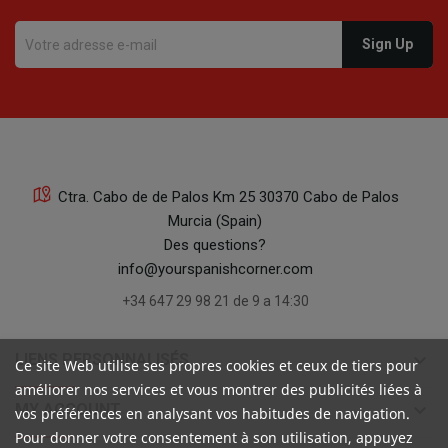
Ctra. Cabo de de Palos Km 25 30370 Cabo de Palos
Murcia (Spain)
Des questions?
info@yourspanishcorner.com
+34 647 29 98 21 de 9 a 14:30
keyboard_arrow_down
LIENS PERSONNALISÉS
Ce site Web utilise ses propres cookies et ceux de tiers pour
améliorer nos services et vous montrer des publicités liées à
keyboard_arrow_down
MY ACCOUNT
vos préférences en analysant vos habitudes de navigation.
Pour donner votre consentement à son utilisation, appuyez