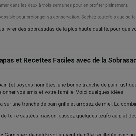
mer dans les deux à trois semaines pour en profiter pleinement.
 possible pour prolonger sa conservation. Sachez toutefois que sa t
s livrer des sobrasadas de la plus haute qualité, pour que v
apas et Recettes Faciles avec de la Sobrasa
pain (et soyons honnêtes, une bonne tranche de pain rustique
onner vos amis et votre famille. Voici quelques idées :
 sur une tranche de pain grillé et arrosez de miel. La combin
e terre sautées maison, cassez quelques œufs au plat des
ge
Garnissez de petits vol-au-vent de pâte feuilletée avec 