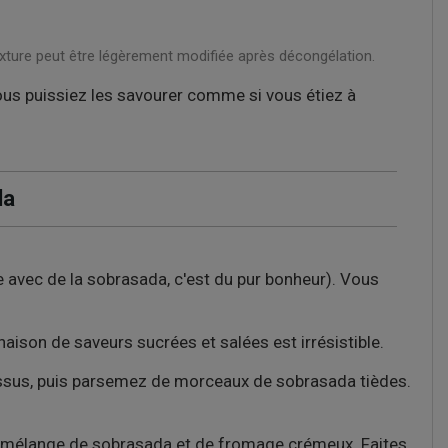
exture peut être légèrement modifiée après décongélation.
ous puissiez les savourer comme si vous étiez à
da
 avec de la sobrasada, c'est du pur bonheur). Vous
aison de saveurs sucrées et salées est irrésistible.
sus, puis parsemez de morceaux de sobrasada tièdes.
un mélange de sobrasada et de fromage crémeux. Faites