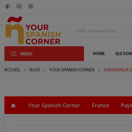
HOME
QUI SO
MENU
ACCUEIL
BLOG
YOUR SPANISH CORNER
SOBRASADA DE
Your Spanish Corner
France
Pay
home