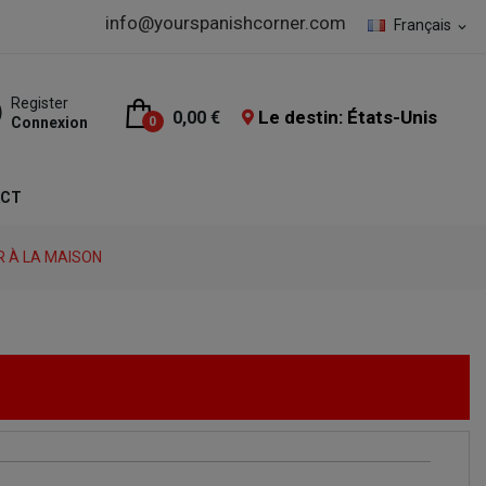
info@yourspanishcorner.com
Français
expand_more
Register
Le destin: États-Unis
0,00 €
Connexion
0
ACT
R À LA MAISON