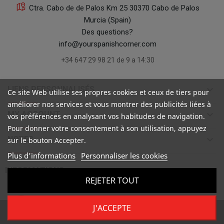
Ctra. Cabo de de Palos Km 25 30370 Cabo de Palos
Murcia (Spain)
Des questions?
info@yourspanishcorner.com
+34 647 29 98 21 de 9 a 14:30
keyboard_arrow_down
LIENS PERSONNALISÉS
Ce site Web utilise ses propres cookies et ceux de tiers pour
améliorer nos services et vous montrer des publicités liées à
keyboard_arrow_down
MY ACCOUNT
vos préférences en analysant vos habitudes de navigation.
Pour donner votre consentement à son utilisation, appuyez
keyboard_arrow_down
NOTES
sur le bouton Accepter.
Plus d'informations
Personnaliser les cookies

INFORMATIONS
REJETER TOUT
J'ACCEPTE
Copyright ©
Your Spanish Corner
. Todos los derechos reservados