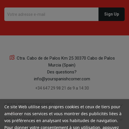
Ctra. Cabo de de Palos Km 25 30370 Cabo de Palos
Murcia (Spain)
Des questions?
info@yourspanishcorner.com
+34 647 29 98 21 de 9 a 14:30
keyboard_arrow_down
LIENS PERSONNALISÉS
Ce site Web utilise ses propres cookies et ceux de tiers pour
améliorer nos services et vous montrer des publicités liées à
keyboard_arrow_down
MY ACCOUNT
vos préférences en analysant vos habitudes de navigation.
Pour donner votre consentement à son utilisation, appuyez