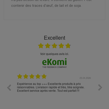
contenir des traces d'œuf, de lait et de soja.
Excellent
Voir quelques avis ici.
.05.2026
23.04.2026
Expérience au top +++ Excellents produits à prix
vitesse
raisonnables. Livraison rapide et très, très soignée.
Excellent service après vente. Tout est parfait !!!