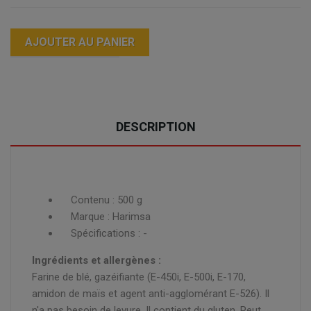
AJOUTER AU PANIER
DESCRIPTION
Contenu : 500 g
Marque : Harimsa
Spécifications : -
Ingrédients et allergènes :
Farine de blé, gazéifiante (E-450i, E-500i, E-170,
amidon de maïs et agent anti-agglomérant E-526). Il
n'a pas besoin de levure. Il contient du gluten. Peut