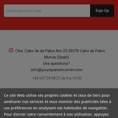
Ctra. Cabo de de Palos Km 25 30370 Cabo de Palos
Murcia (Spain)
Des questions?
info@yourspanishcorner.com
+34 647 29 98 21 de 9 a 14:30
keyboard_arrow_down
LIENS PERSONNALISÉS
Ce site Web utilise ses propres cookies et ceux de tiers pour
améliorer nos services et vous montrer des publicités liées à
keyboard_arrow_down
MY ACCOUNT
vos préférences en analysant vos habitudes de navigation.
Pour donner votre consentement à son utilisation, appuyez