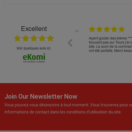
Excellent
22.04.2026
t choix
Ayant goûter des bières *** 0% 
trouvant pas sur Tours j'ai osé 
site. Le suivi de la commande, la
Voir quelques avis ici.
ont été parfaits. Merci beaucoup 
Join Our Newsletter Now
Vous pouvez vous désinscrire à tout moment. Vous trouverez pour c
informations de contact dans les conditions d'utilisation du site.