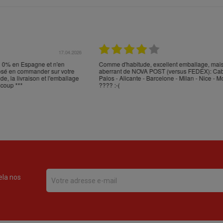
17.04.2026
16.
en Espagne et n'en
Comme d'habitude, excellent emballage, mais trans
en commander sur votre
aberrant de NOVA POST (versus FEDEX): Cabos d
 livraison et l'emballage
Palos - Alicante - Barcelone - Milan - Nice - Monobl
***
???? :-(
ela nos