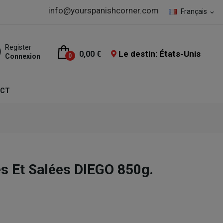
info@yourspanishcorner.com
Français
expand_more
Register
Le destin: États-Unis
0,00 €
Connexion
0
ACT
s Et Salées DIEGO 850g.